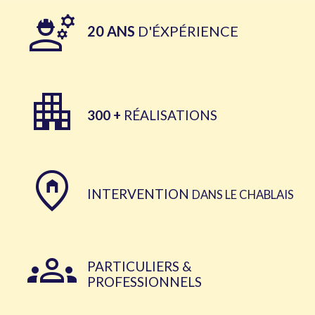
engineering
20 ANS
D'ÉXPÉRIENCE
apartment
300 +
RÉALISATIONS
home_pin
INTERVENTION
DANS LE CHABLAIS
groups
PARTICULIERS &
PROFESSIONNELS