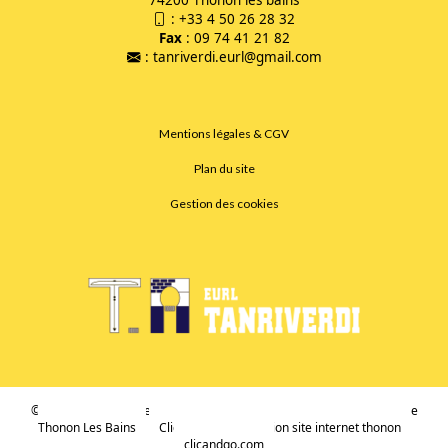
74200 Thonon les bains
:
+33 4 50 26 28 32
Fax
: 09 74 41 21 82
:
tanriverdi.eurl@gmail.com
Mentions légales & CGV
Plan du site
Gestion des cookies
© 2026
Agence Web Thonon Les Bains
-
Référencement Google
Thonon Les Bains
Clic And Go
création site internet thonon
clicandgo.com