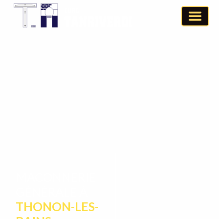
MACONNERIE
GÉNÉRALE À
THONON-LES-